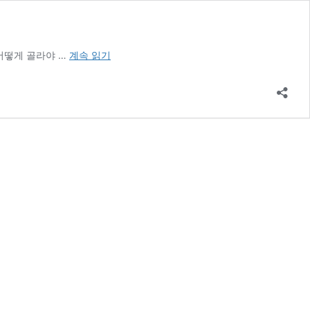
견
어떻게 골라야 …
계속 읽기
적
부
터
시
공
까
지
!
인
테
리
어
업
체
선
정,
이