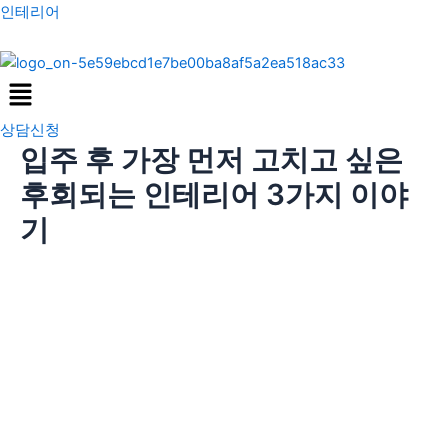
콘
포
인테리어
텐
스
츠
트
Menu
로
탐
건
색
상담신청
너
입주 후 가장 먼저 고치고 싶은
뛰
기
후회되는 인테리어 3가지 이야
기