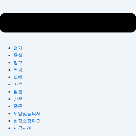
철거
욕실
창호
목공
도배
마루
필름
방문
중문
보양및동의서
현장소장파견
시공사례