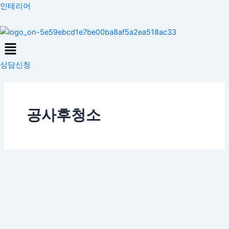
콘
인테리어
텐
츠
Menu
로
건
상담신청
너
뛰
기
공사후청소