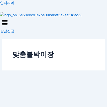
콘
인테리어
텐
츠
Menu
로
건
상담신청
너
뛰
기
맞춤붙박이장