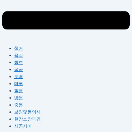
철거
욕실
창호
목공
도배
마루
필름
방문
중문
보양및동의서
현장소장파견
시공사례