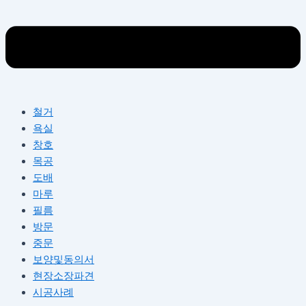
철거
욕실
창호
목공
도배
마루
필름
방문
중문
보양및동의서
현장소장파견
시공사례