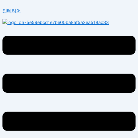
콘
Menu
인테리어
텐
츠
로
건
너
뛰
기