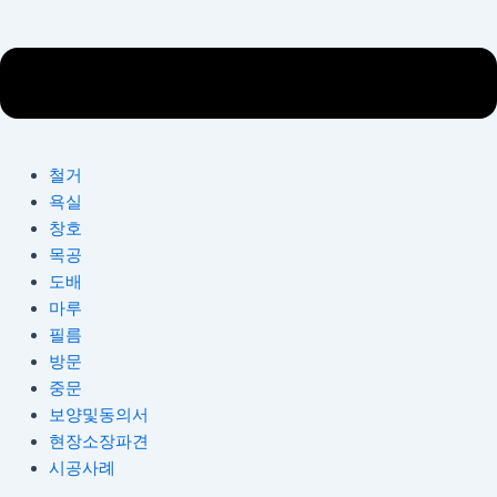
철거
욕실
창호
목공
도배
마루
필름
방문
중문
보양및동의서
현장소장파견
시공사례