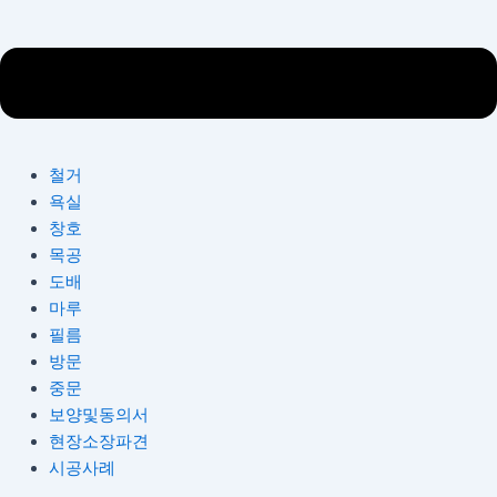
철거
욕실
창호
목공
도배
마루
필름
방문
중문
보양및동의서
현장소장파견
시공사례