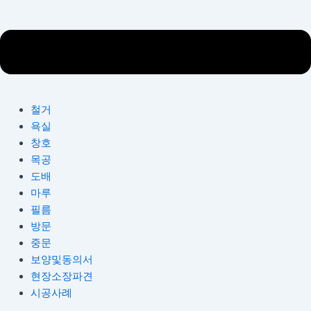
철거
욕실
창호
목공
도배
마루
필름
방문
중문
보양및동의서
현장소장파견
시공사례