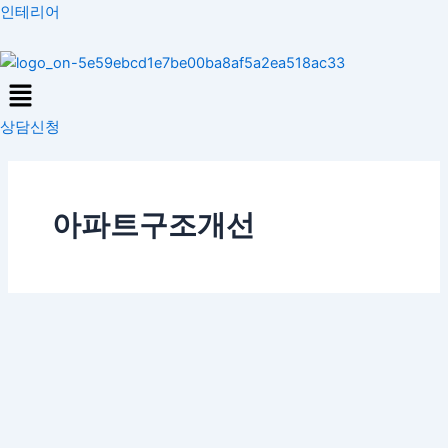
콘
인테리어
텐
츠
Menu
로
건
상담신청
너
뛰
기
아파트구조개선