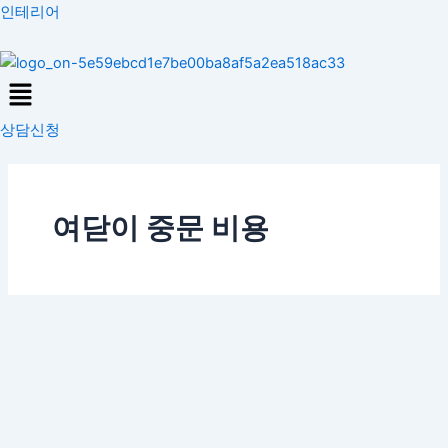
콘
인테리어
텐
츠
Menu
로
건
상담신청
너
뛰
기
여닫이 중문 비용