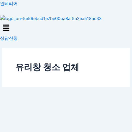
콘
인테리어
텐
츠
Menu
로
건
상담신청
너
뛰
기
유리창 청소 업체