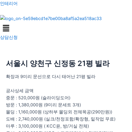
콘
포
인테리어
텐
스
츠
트
Menu
로
탐
건
색
상담신청
너
뛰
기
서울시 양천구 신정동 21평 빌라
확장과 9미리 문선으로 다시 태어난 21평 빌라
공사상세 금액
중문 : 520,000원 (슬라이딩도어)
방문 : 1,380,000원 (9미리 문세트 3개)
몰딩 : 1,160,000원 (상하부 몰딩외 전체목공(290만원))
도배 : 2,740,000원 (실크/천정포함/확장형, 밑작업 무료)
마루 : 3,100,000원 ( KCC윤, 방/거실 전체)