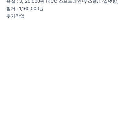
욕실 : 3,120,000원 (KCC 소프트레인/부스형/타일덧방)
철거 : 1,160,000원
추가작업