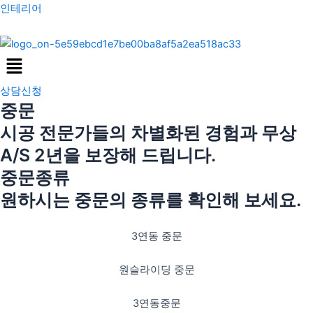
콘
인테리어
텐
츠
Menu
로
건
상담신청
너
중문
뛰
기
시공 전문가들의 차별화된 경험과 무상
A/S 2년을 보장해 드립니다.
중문종류
원하시는 중문의 종류를 확인해 보세요.
3연동 중문
원슬라이딩 중문
3연동중문