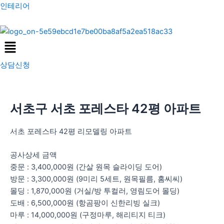
콘
포
인테리어
텐
스
츠
트
Menu
로
탐
건
색
상담신청
너
뛰
기
서초구 서초 포레스타 42평 아파트
서초 포레스타 42평 리모델링 아파트
공사상세 금액
중문 : 3,400,000원 (간살 원목 슬라이딩 도어)
방문 : 3,300,000원 (9미리 5세트, 원목필름, 홈씨씨)
몰딩 : 1,870,000원 (거실/방 투컬러, 영림도어 몰딩)
도배 : 6,500,000원 (항곰팡이 신한리빙 실크)
마루 : 14,000,000원 (구정마루, 해리티지 티크)