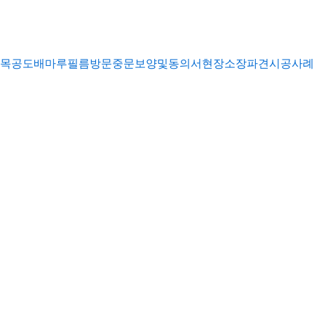
목공
도배
마루
필름
방문
중문
보양및동의서
현장소장파견
시공사례