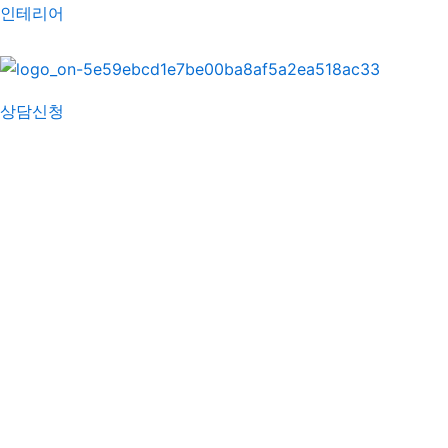
콘
포
인테리어
텐
스
츠
트
로
탐
상담신청
건
색
너
뛰
기