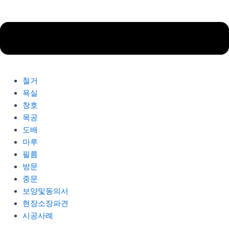
철거
욕실
창호
목공
도배
마루
필름
방문
중문
보양및동의서
현장소장파견
시공사례