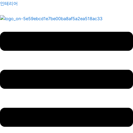
콘
Menu
포
인테리어
텐
스
츠
트
로
탐
건
색
너
뛰
기