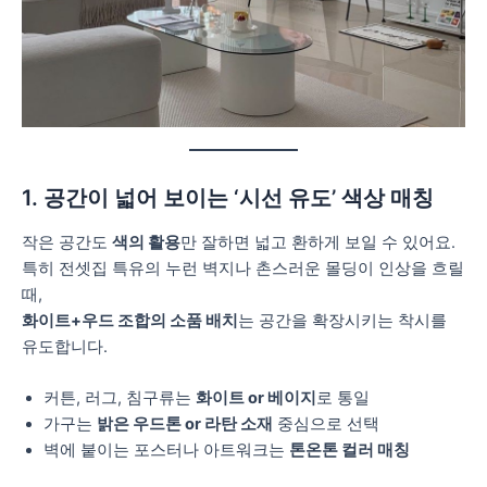
1. 공간이 넓어 보이는 ‘시선 유도’ 색상 매칭
작은 공간도
색의 활용
만 잘하면 넓고 환하게 보일 수 있어요.
특히 전셋집 특유의 누런 벽지나 촌스러운 몰딩이 인상을 흐릴
때,
화이트+우드 조합의 소품 배치
는 공간을 확장시키는 착시를
유도합니다.
커튼, 러그, 침구류는
화이트 or 베이지
로 통일
가구는
밝은 우드톤 or 라탄 소재
중심으로 선택
벽에 붙이는 포스터나 아트워크는
톤온톤 컬러 매칭