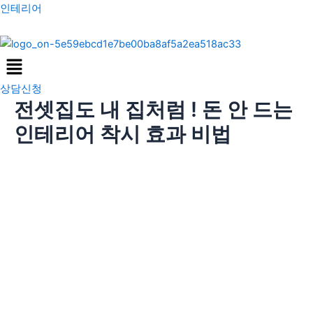
콘
포
인테리어
텐
스
츠
트
Menu
로
탐
건
색
상담신청
너
전셋집도 내 집처럼 ! 돈 안 드는
뛰
기
인테리어 착시 효과 비법