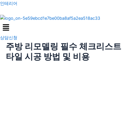
콘
포
인테리어
텐
스
츠
트
Menu
로
탐
건
색
상담신청
너
주방 리모델링 필수 체크리스트
뛰
기
타일 시공 방법 및 비용