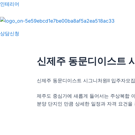
콘
포
인테리어
텐
스
츠
트
로
탐
상담신청
건
색
너
뛰
신제주 동문디이스트 
기
신제주 동문디이스트 시그니처원Ⅱ 입주자모
제주도 중심가에 새롭게 들어서는 주상복합 
분양 단지인 만큼 상세한 일정과 자격 요건을