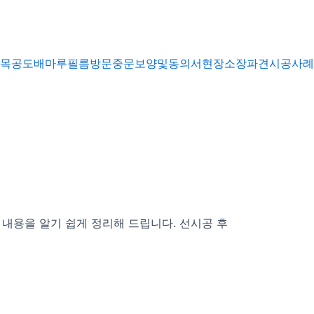
목공
도배
마루
필름
방문
중문
보양및동의서
현장소장파견
시공사례
내용을 알기 쉽게 정리해 드립니다. 선시공 후