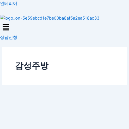
콘
인테리어
텐
츠
Menu
로
건
상담신청
너
뛰
기
감성주방