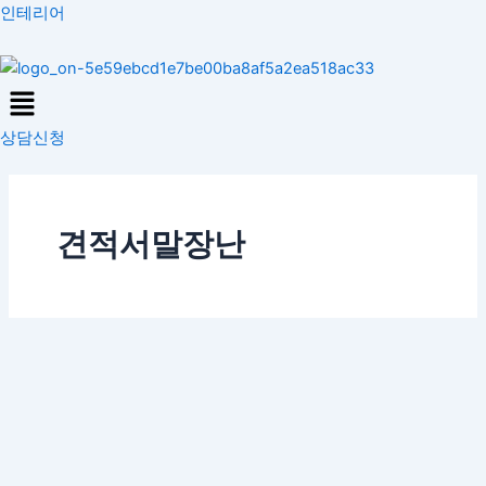
콘
인테리어
텐
츠
Menu
로
건
상담신청
너
뛰
기
견적서말장난