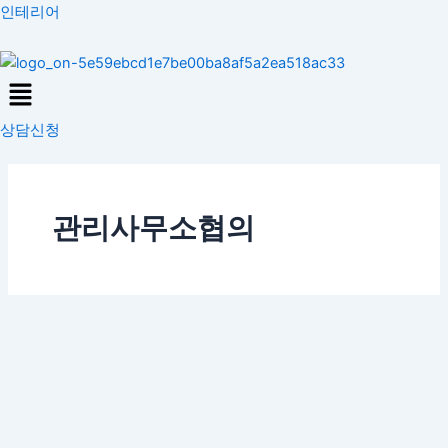
콘
인테리어
텐
츠
Menu
로
건
상담신청
너
뛰
기
관리사무소협의