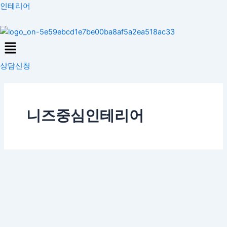
콘
인테리어
텐
츠
Menu
로
건
상담신청
너
뛰
기
니즈중심인테리어