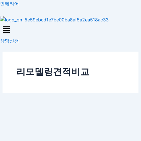
콘
인테리어
텐
츠
Menu
로
건
상담신청
너
뛰
기
리모델링견적비교