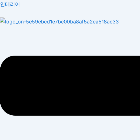
콘
Menu
인테리어
텐
츠
로
건
너
뛰
기