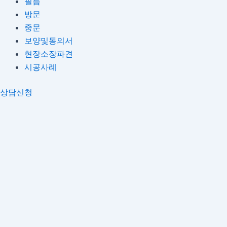
필름
방문
중문
보양및동의서
현장소장파견
시공사례
상담신청