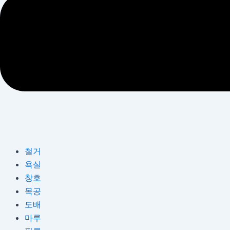
철거
욕실
창호
목공
도배
마루