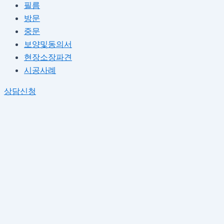
필름
방문
중문
보양및동의서
현장소장파견
시공사례
상담신청