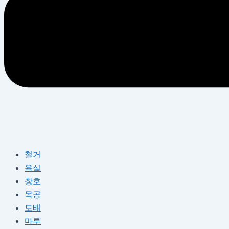
철거
욕실
창호
목공
도배
마루