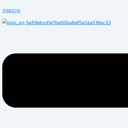
콘
Menu
인테리어
텐
츠
로
건
너
뛰
기