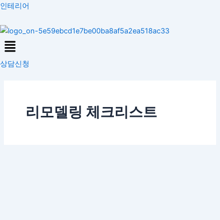
콘
인테리어
텐
츠
Menu
로
건
상담신청
너
뛰
기
리모델링 체크리스트