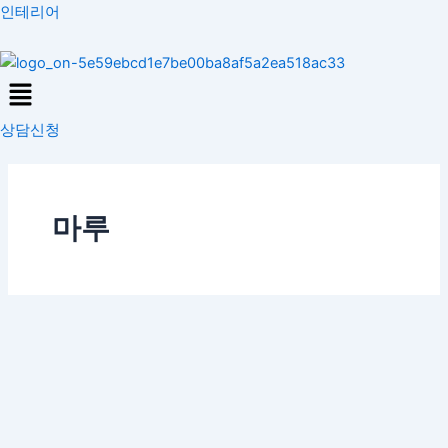
콘
인테리어
텐
츠
Menu
로
건
상담신청
너
뛰
기
마루