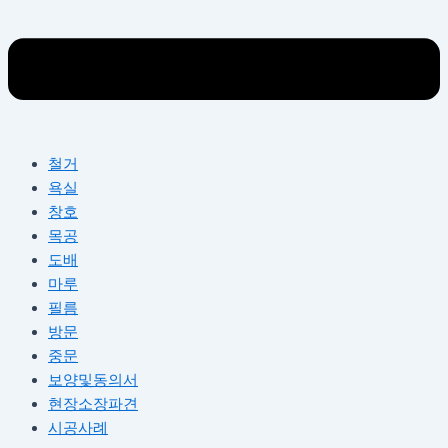
철거
욕실
창호
목공
도배
마루
필름
방문
중문
보양및동의서
현장소장파견
시공사례