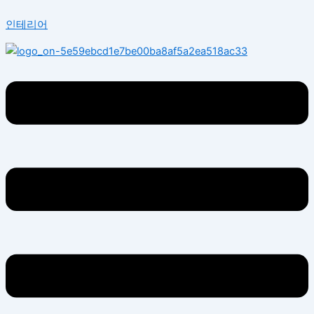
콘
Menu
인테리어
텐
츠
로
건
너
뛰
기