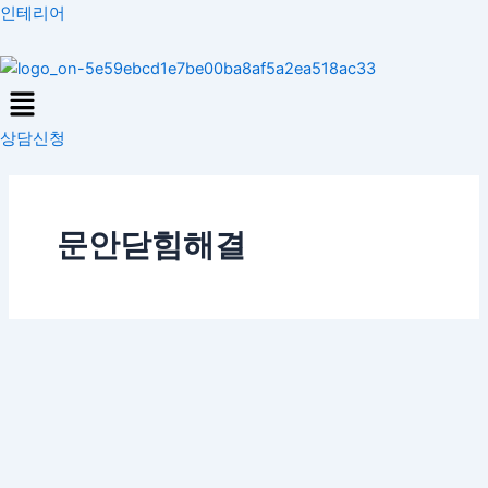
콘
인테리어
텐
츠
Menu
로
건
상담신청
너
뛰
기
문안닫힘해결