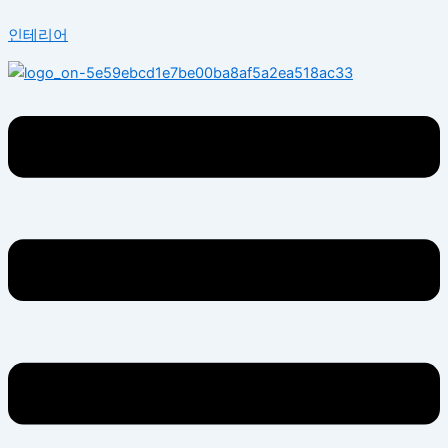
콘
Menu
인테리어
텐
츠
로
건
너
뛰
기