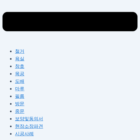
철거
욕실
창호
목공
도배
마루
필름
방문
중문
보양및동의서
현장소장파견
시공사례