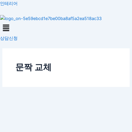
콘
인테리어
텐
츠
Menu
로
건
상담신청
너
뛰
기
문짝 교체