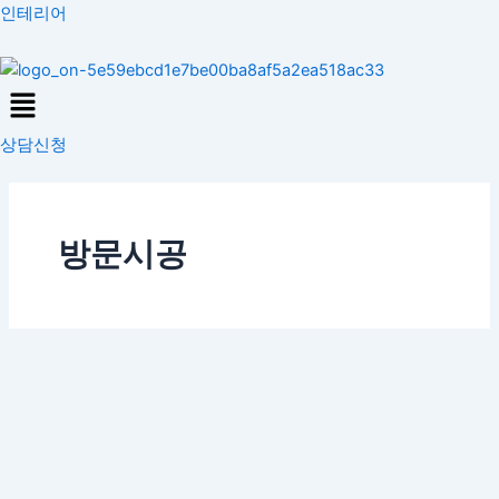
콘
인테리어
텐
츠
Menu
로
건
상담신청
너
뛰
기
방문시공