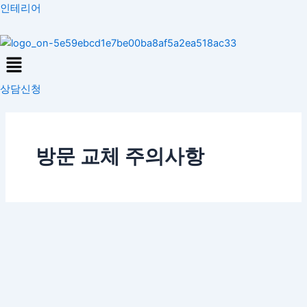
콘
인테리어
텐
츠
Menu
로
건
상담신청
너
뛰
기
방문 교체 주의사항