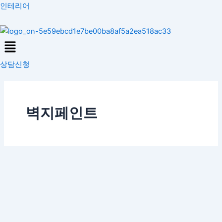
콘
인테리어
텐
츠
Menu
로
건
상담신청
너
뛰
기
벽지페인트