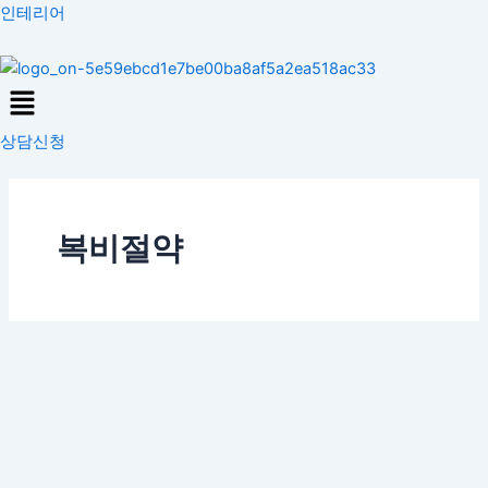
콘
인테리어
텐
츠
Menu
로
건
상담신청
너
뛰
기
복비절약