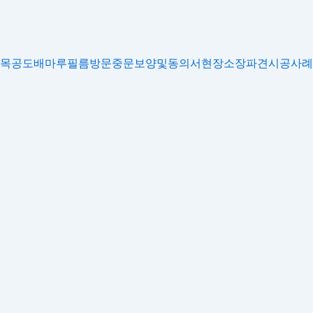
목공
도배
마루
필름
방문
중문
보양및동의서
현장소장파견
시공사례