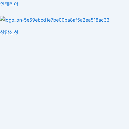
콘
인테리어
텐
츠
로
상담신청
건
너
뛰
기