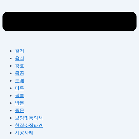
철거
욕실
창호
목공
도배
마루
필름
방문
중문
보양및동의서
현장소장파견
시공사례