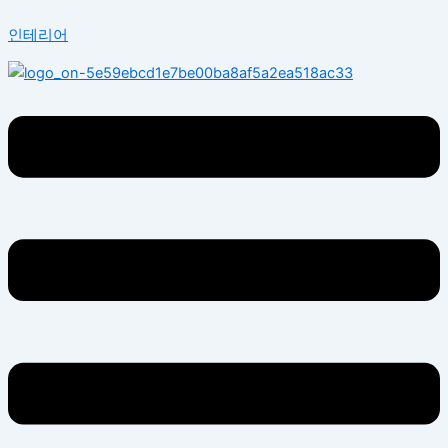
콘
Menu
인테리어
텐
츠
로
건
너
뛰
기