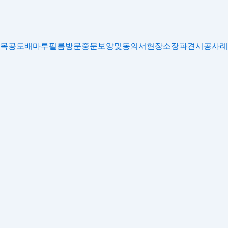
목공
도배
마루
필름
방문
중문
보양및동의서
현장소장파견
시공사례