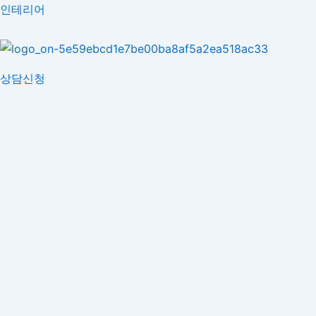
콘
인테리어
텐
츠
로
상담신청
건
너
뛰
기