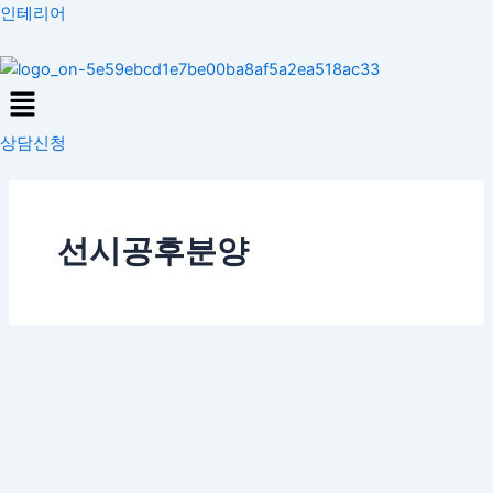
콘
인테리어
텐
츠
Menu
로
건
상담신청
너
뛰
기
선시공후분양