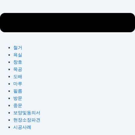
철거
욕실
창호
목공
도배
마루
필름
방문
중문
보양및동의서
현장소장파견
시공사례