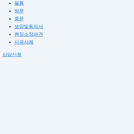
필름
방문
중문
보양및동의서
현장소장파견
시공사례
상담신청