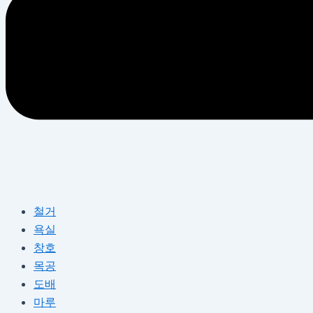
철거
욕실
창호
목공
도배
마루