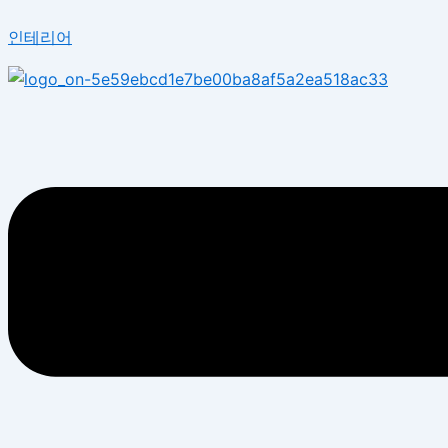
콘
Menu
인테리어
텐
츠
로
건
너
뛰
기