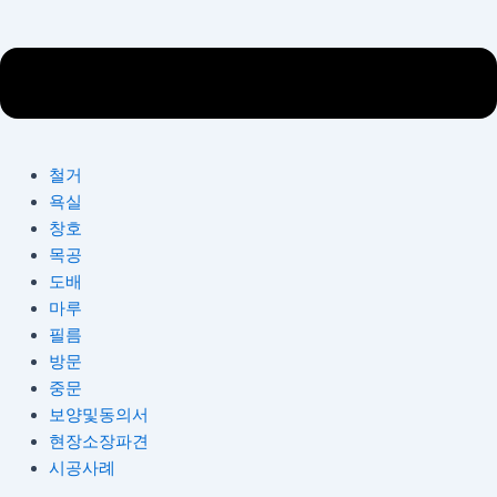
철거
욕실
창호
목공
도배
마루
필름
방문
중문
보양및동의서
현장소장파견
시공사례