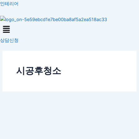
콘
인테리어
텐
츠
Menu
로
건
상담신청
너
뛰
기
시공후청소