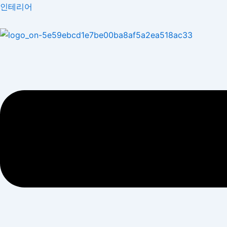
콘
Menu
인테리어
텐
츠
로
건
너
뛰
기