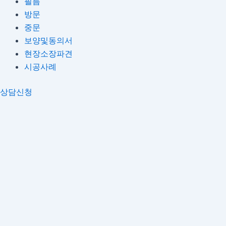
필름
방문
중문
보양및동의서
현장소장파견
시공사례
상담신청