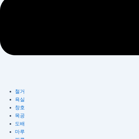
철거
욕실
창호
목공
도배
마루