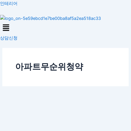
콘
인테리어
텐
츠
Menu
로
건
상담신청
너
뛰
기
아파트무순위청약