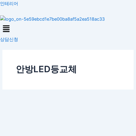
콘
인테리어
텐
츠
Menu
로
건
상담신청
너
뛰
기
안방LED등교체