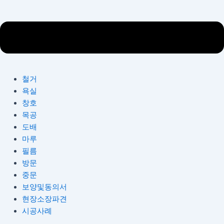
철거
욕실
창호
목공
도배
마루
필름
방문
중문
보양및동의서
현장소장파견
시공사례